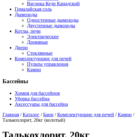
Вагонка Кедр Канадский
Гималайская соль
Дымоходы
Одностенные дымоходы
Двустенные дымоходы
Котлы, печи
Электрические
Дровяные
Двери
Стеклянные
Комплектующие для печей
Пульты управления
Камни
Бассейны
Химия для бассейнов
Уборка бассейна
Аксессуары для бассейна
Главная
/
Каталог
/
Бани
/
Комплектующие для печей
/
Камни
/
Талькохлорит, 20кг (колотый)
Талькохлорит, 20кг