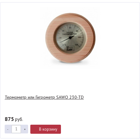
Термометр или Гигрометр SAWO 230-TD
875
руб.
В корзину
-
+