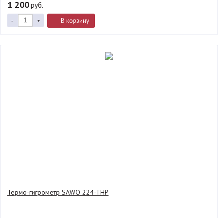
1 200
руб.
В корзину
-
+
Термо-гигрометр SAWO 224-THP