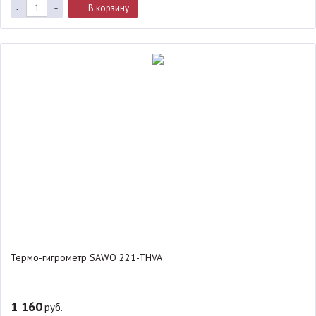
В корзину
-
+
Термо-гигрометр SAWO 221-THVA
1 160
руб.