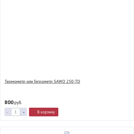
Термометр или Гигрометр SAWO 250-TD
800
руб.
В корзину
-
+