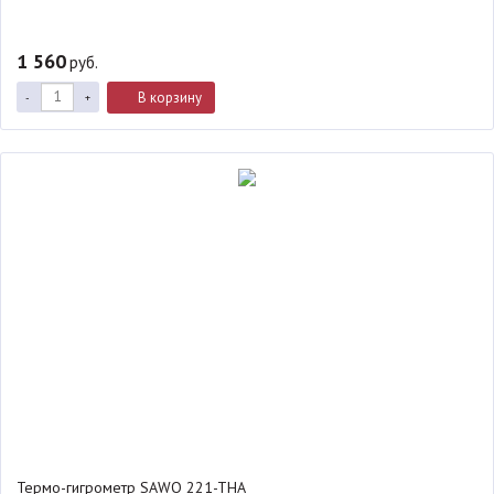
1 560
руб.
В корзину
-
+
Термо-гигрометр SAWO 221-THA