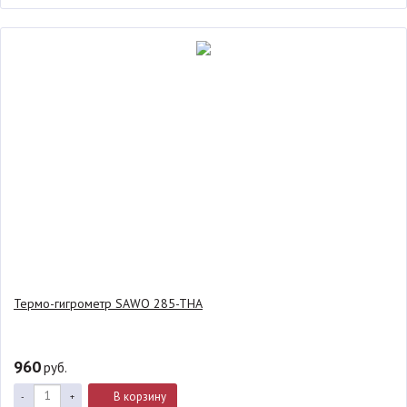
Термо-гигрометр SAWO 285-THA
960
руб.
В корзину
-
+