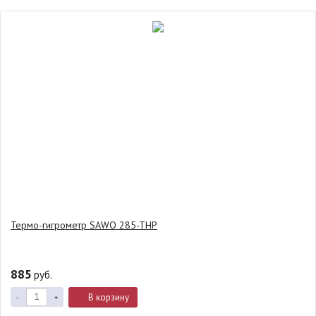
Термо-гигрометр SAWO 285-THP
885
руб.
В корзину
-
+