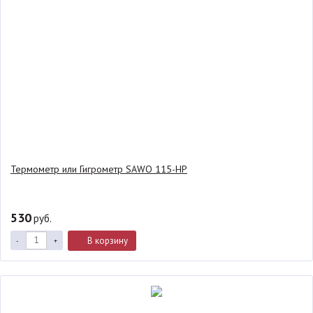
Термометр или Гигрометр SAWO 115-HP
530
руб.
В корзину
-
+