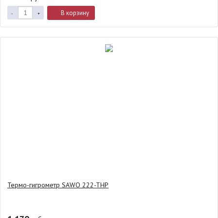
В корзину
-
+
Термо-гигрометр SAWO 222-THP