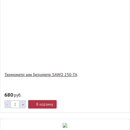
Термометр или Гигрометр SAWO 250-TA
680
руб.
В корзину
-
+