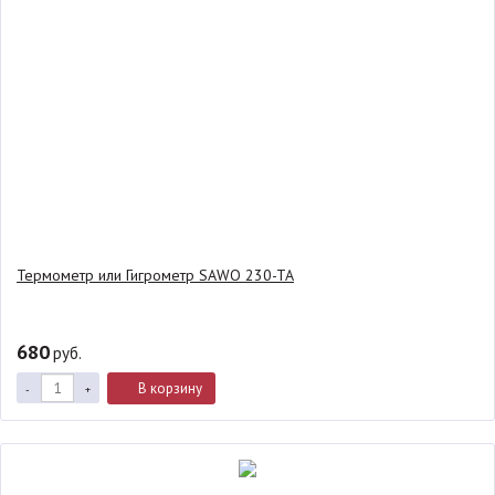
Термометр или Гигрометр SAWO 230-TA
680
руб.
В корзину
-
+