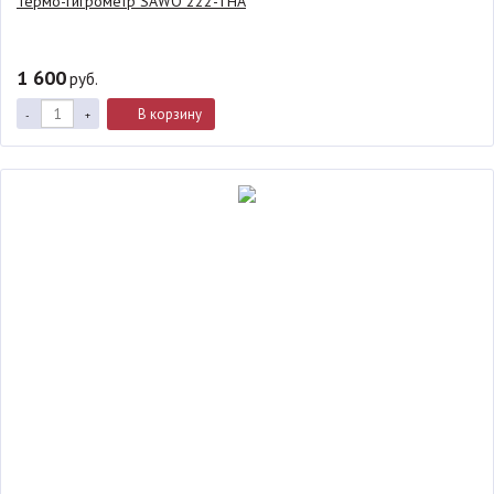
Термо-гигрометр SAWO 222-THA
1 600
руб.
В корзину
-
+