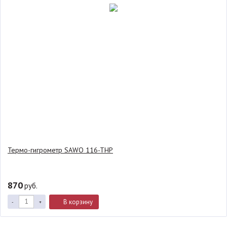
Термо-гигрометр SAWO 116-THP
870
руб.
В корзину
-
+