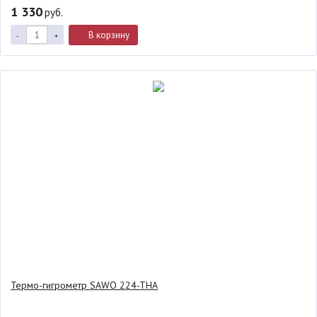
1 330
руб.
В корзину
-
+
Термо-гигрометр SAWO 224-THA