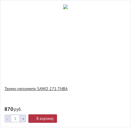
Термо-гигрометр SAWO 271-THBA
870
руб.
В корзину
-
+