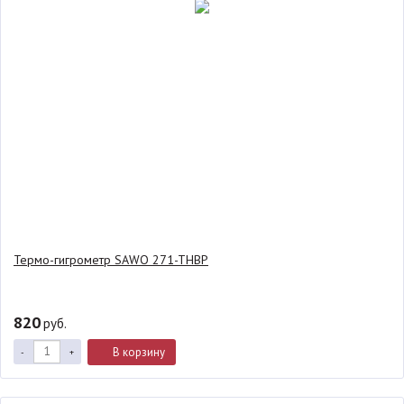
Термо-гигрометр SAWO 271-THBP
820
руб.
В корзину
-
+