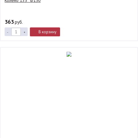
Колено 135° Ø150
363
руб.
В корзину
-
+