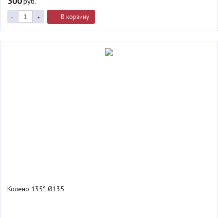
300
руб.
В корзину
-
+
Колено 135° Ø135