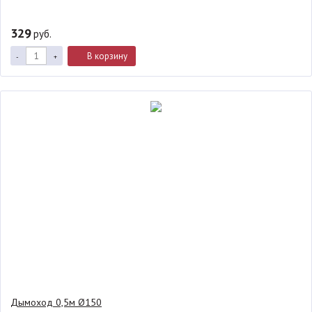
329
руб.
В корзину
-
+
Дымоход 0,5м Ø150