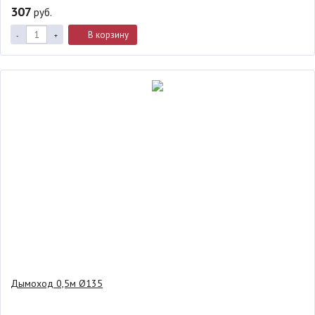
307
руб.
В корзину
-
+
Дымоход 0,5м Ø135