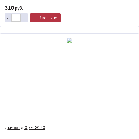
310
руб.
В корзину
-
+
Дымоход 0,5м Ø140