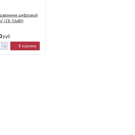
правления цифровой
х" (28-36кВт)
0
руб.
В корзину
+