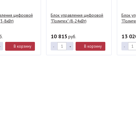
вления цифровой
Блок управления цифровой
Блок у
(3-8кВт)
"Политех" (8-24кВт)
"Полите
10 815
13 02
б.
руб.
В корзину
В корзину
+
-
+
-