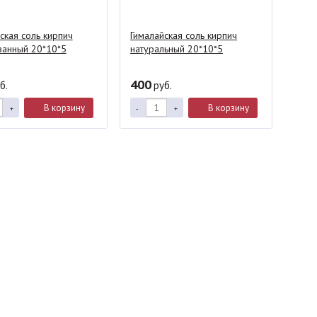
ская соль кирпич
Гималайская соль кирпич
анный 20*10*5
натуральный 20*10*5
400
б.
руб.
В корзину
В корзину
+
-
+