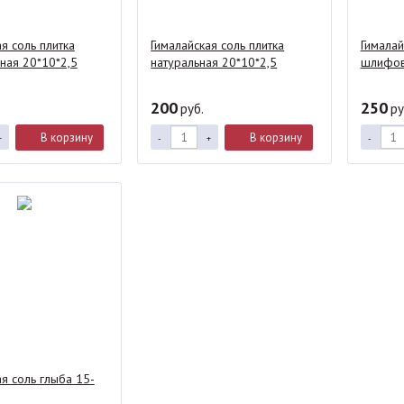
я соль плитка
Гималайская соль плитка
Гималай
ая 20*10*2,5
натуральная 20*10*2,5
шлифов
200
250
руб.
ру
В корзину
В корзину
+
-
+
-
ая соль глыба 15-