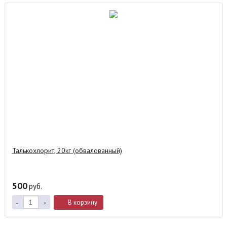
Талькохлорит, 20кг (обвалованный)
500
руб.
В корзину
-
+