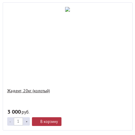
Жадеит, 20кг (колотый)
3 000
руб.
В корзину
-
+